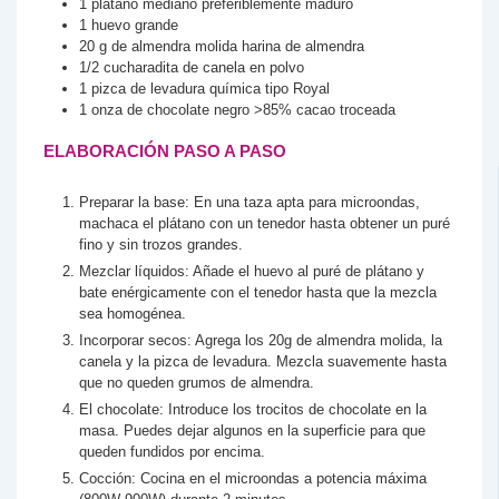
1
plátano mediano
preferiblemente maduro
1
huevo grande
20
g
de almendra molida
harina de almendra
1/2
cucharadita
de canela en polvo
1
pizca de levadura química
tipo Royal
1
onza
de chocolate negro
>85% cacao troceada
ELABORACIÓN PASO A PASO
Preparar la base: En una taza apta para microondas,
machaca el plátano con un tenedor hasta obtener un puré
fino y sin trozos grandes.
Mezclar líquidos: Añade el huevo al puré de plátano y
bate enérgicamente con el tenedor hasta que la mezcla
sea homogénea.
Incorporar secos: Agrega los 20g de almendra molida, la
canela y la pizca de levadura. Mezcla suavemente hasta
que no queden grumos de almendra.
El chocolate: Introduce los trocitos de chocolate en la
masa. Puedes dejar algunos en la superficie para que
queden fundidos por encima.
Cocción: Cocina en el microondas a potencia máxima