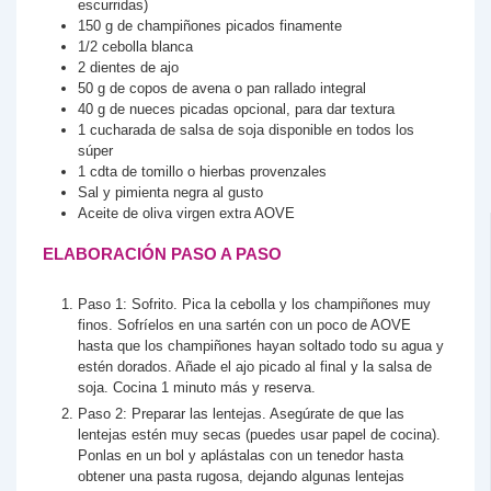
escurridas)
150
g
de champiñones picados finamente
1/2
cebolla blanca
2
dientes
de ajo
50
g
de copos de avena
o pan rallado integral
40
g
de nueces picadas
opcional, para dar textura
1
cucharada
de salsa de soja
disponible en todos los
súper
1
cdta
de tomillo o hierbas provenzales
Sal y pimienta negra al gusto
Aceite de oliva virgen extra
AOVE
ELABORACIÓN PASO A PASO
Paso 1: Sofrito. Pica la cebolla y los champiñones muy
finos. Sofríelos en una sartén con un poco de AOVE
hasta que los champiñones hayan soltado todo su agua y
estén dorados. Añade el ajo picado al final y la salsa de
soja. Cocina 1 minuto más y reserva.
Paso 2: Preparar las lentejas. Asegúrate de que las
lentejas estén muy secas (puedes usar papel de cocina).
Ponlas en un bol y aplástalas con un tenedor hasta
obtener una pasta rugosa, dejando algunas lentejas