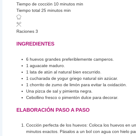
Tiempo de cocción
10
minutos
min
Tiempo total
25
minutos
min
Raciones
3
INGREDIENTES
6
huevos grandes
preferiblemente camperos.
1
aguacate maduro.
1
lata de atún al natural
bien escurrido.
1
cucharada
de yogur griego natural
sin azúcar.
1
chorrito de zumo de limón
para evitar la oxidación.
Una pizca de sal y pimienta negra.
Cebollino fresco o pimentón dulce
para decorar.
ELABORACIÓN PASO A PASO
Cocción perfecta de los huevos: Coloca los huevos en una
minutos exactos. Pásalos a un bol con agua con hielo par