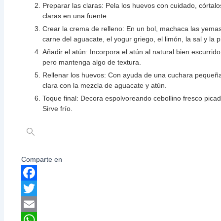
Preparar las claras: Pela los huevos con cuidado, córtalo
claras en una fuente.
Crear la crema de relleno: En un bol, machaca las yemas 
carne del aguacate, el yogur griego, el limón, la sal y l
Añadir el atún: Incorpora el atún al natural bien escurri
pero mantenga algo de textura.
Rellenar los huevos: Con ayuda de una cuchara pequeña
clara con la mezcla de aguacate y atún.
Toque final: Decora espolvoreando cebollino fresco pica
Sirve frío.
Comparte en
Facebook
Twitter
Email