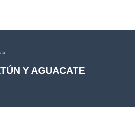
ate
ATÚN Y AGUACATE