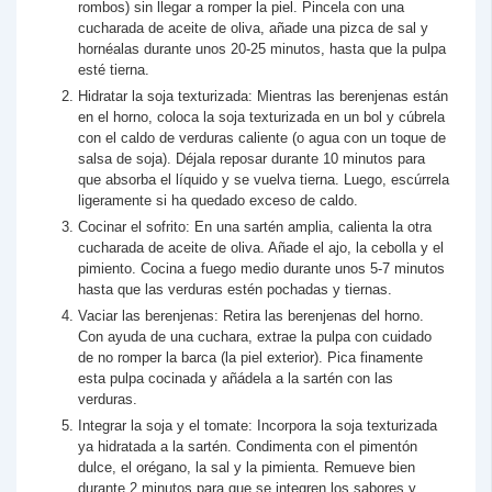
rombos) sin llegar a romper la piel. Pincela con una
cucharada de aceite de oliva, añade una pizca de sal y
hornéalas durante unos 20-25 minutos, hasta que la pulpa
esté tierna.
Hidratar la soja texturizada: Mientras las berenjenas están
en el horno, coloca la soja texturizada en un bol y cúbrela
con el caldo de verduras caliente (o agua con un toque de
salsa de soja). Déjala reposar durante 10 minutos para
que absorba el líquido y se vuelva tierna. Luego, escúrrela
ligeramente si ha quedado exceso de caldo.
Cocinar el sofrito: En una sartén amplia, calienta la otra
cucharada de aceite de oliva. Añade el ajo, la cebolla y el
pimiento. Cocina a fuego medio durante unos 5-7 minutos
hasta que las verduras estén pochadas y tiernas.
Vaciar las berenjenas: Retira las berenjenas del horno.
Con ayuda de una cuchara, extrae la pulpa con cuidado
de no romper la barca (la piel exterior). Pica finamente
esta pulpa cocinada y añádela a la sartén con las
verduras.
Integrar la soja y el tomate: Incorpora la soja texturizada
ya hidratada a la sartén. Condimenta con el pimentón
dulce, el orégano, la sal y la pimienta. Remueve bien
durante 2 minutos para que se integren los sabores y,