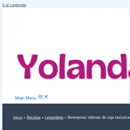
Ir al contenido
Main Menu
Inicio
Recetas
Legumbres
Berenjenas rellenas de soja texturiz