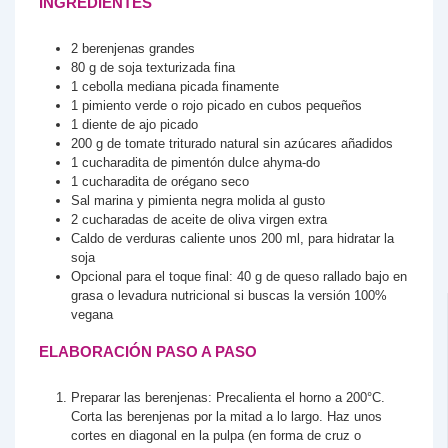
INGREDIENTES
2
berenjenas grandes
80
g
de soja texturizada fina
1
cebolla mediana
picada finamente
1
pimiento verde o rojo
picado en cubos pequeños
1
diente
de ajo
picado
200
g
de tomate triturado natural
sin azúcares añadidos
1
cucharadita
de pimentón dulce ahyma-do
1
cucharadita
de orégano seco
Sal marina y pimienta negra molida al gusto
2
cucharadas
de aceite de oliva virgen extra
Caldo de verduras caliente
unos 200 ml, para hidratar la
soja
Opcional para el toque final: 40 g de queso rallado bajo en
grasa o levadura nutricional
si buscas la versión 100%
vegana
ELABORACIÓN PASO A PASO
Preparar las berenjenas: Precalienta el horno a 200°C.
Corta las berenjenas por la mitad a lo largo. Haz unos
cortes en diagonal en la pulpa (en forma de cruz o