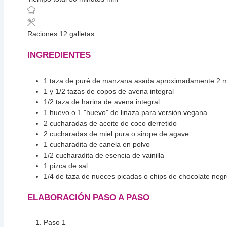
Raciones
12
galletas
INGREDIENTES
1
taza
de puré de manzana asada
aproximadamente 2 
1
y 1/2 tazas de copos de avena integral
1/2
taza
de harina de avena integral
1
huevo
o 1 "huevo" de linaza para versión vegana
2
cucharadas
de aceite de coco derretido
2
cucharadas
de miel pura o sirope de agave
1
cucharadita
de canela en polvo
1/2
cucharadita
de esencia de vainilla
1
pizca de sal
1/4
de taza de nueces picadas o chips de chocolate neg
ELABORACIÓN PASO A PASO
Paso 1