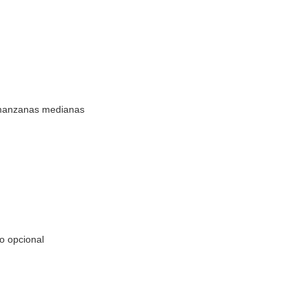
manzanas medianas
ro
opcional