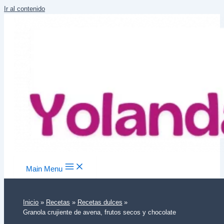
Ir al contenido
Main Menu
Inicio
Recetas
Recetas dulces
Granola crujiente de avena, frutos secos y chocolate