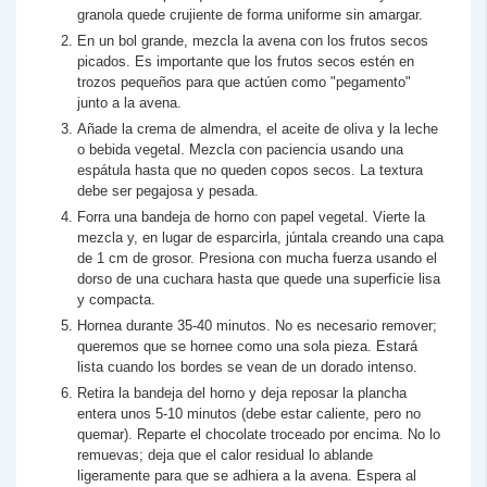
granola quede crujiente de forma uniforme sin amargar.
En un bol grande, mezcla la avena con los frutos secos
picados. Es importante que los frutos secos estén en
trozos pequeños para que actúen como "pegamento"
junto a la avena.
Añade la crema de almendra, el aceite de oliva y la leche
o bebida vegetal. Mezcla con paciencia usando una
espátula hasta que no queden copos secos. La textura
debe ser pegajosa y pesada.
Forra una bandeja de horno con papel vegetal. Vierte la
mezcla y, en lugar de esparcirla, júntala creando una capa
de 1 cm de grosor. Presiona con mucha fuerza usando el
dorso de una cuchara hasta que quede una superficie lisa
y compacta.
Hornea durante 35-40 minutos. No es necesario remover;
queremos que se hornee como una sola pieza. Estará
lista cuando los bordes se vean de un dorado intenso.
Retira la bandeja del horno y deja reposar la plancha
entera unos 5-10 minutos (debe estar caliente, pero no
quemar). Reparte el chocolate troceado por encima. No lo
remuevas; deja que el calor residual lo ablande
ligeramente para que se adhiera a la avena. Espera al