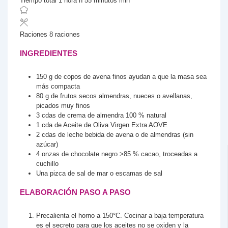
Tiempo total
1
hora
h
55
minutos
min
Raciones
8
raciones
INGREDIENTES
150
g
de copos de avena finos
ayudan a que la masa sea
más compacta
80
g
de frutos secos
almendras, nueces o avellanas,
picados muy finos
3
cdas
de crema de almendra
100 % natural
1
cda
de Aceite de Oliva Virgen Extra
AOVE
2
cdas
de leche
bebida de avena o de almendras (sin
azúcar)
4
onzas
de chocolate negro
>85 % cacao, troceadas a
cuchillo
Una pizca de sal de mar o escamas de sal
ELABORACIÓN PASO A PASO
Precalienta el horno a 150°C. Cocinar a baja temperatura
es el secreto para que los aceites no se oxiden y la