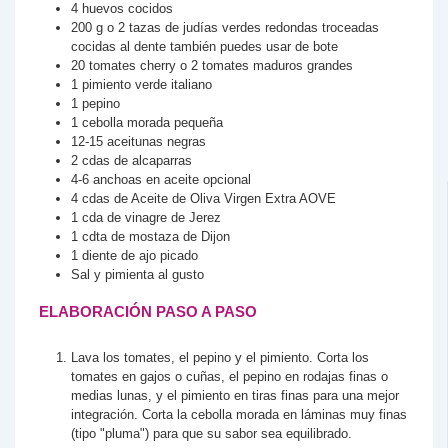
4
huevos cocidos
200
g
o 2 tazas de judías verdes redondas troceadas
cocidas al dente
también puedes usar de bote
20
tomates cherry o 2 tomates maduros grandes
1
pimiento verde italiano
1
pepino
1
cebolla morada pequeña
12-15
aceitunas negras
2
cdas
de alcaparras
4-6
anchoas en aceite
opcional
4
cdas
de Aceite de Oliva Virgen Extra
AOVE
1
cda
de vinagre de Jerez
1
cdta
de mostaza de Dijon
1
diente
de ajo picado
Sal y pimienta al gusto
ELABORACIÓN PASO A PASO
Lava los tomates, el pepino y el pimiento. Corta los
tomates en gajos o cuñas, el pepino en rodajas finas o
medias lunas, y el pimiento en tiras finas para una mejor
integración. Corta la cebolla morada en láminas muy finas
(tipo "pluma") para que su sabor sea equilibrado.