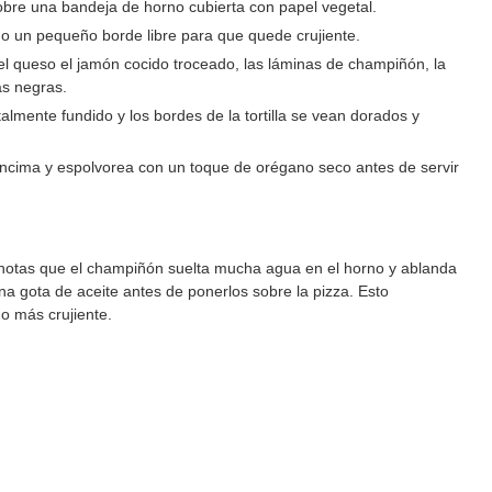
 sobre una bandeja de horno cubierta con papel vegetal.
ndo un pequeño borde libre para que quede crujiente.
el queso el jamón cocido troceado, las láminas de champiñón, la
as negras.
lmente fundido y los bordes de la tortilla se vean dorados y
encima y espolvorea con un toque de orégano seco antes de servir
i notas que el champiñón suelta mucha agua en el horno y ablanda
na gota de aceite antes de ponerlos sobre la pizza. Esto
o más crujiente.